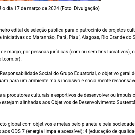
té o dia 17 de março de 2024 (Foto: Divulgação)
iro edital de seleção pública para o patrocínio de projetos cult
 iniciativas do Maranhão, Pará, Piauí, Alagoas, Rio Grande do 
 de março, por pessoas jurídicas (com ou sem fins lucrativos), co
al.com.br
).
sponsabilidade Social do Grupo Equatorial, o objetivo geral do
buam para um ambiente mais inclusivo e socialmente responsáve
de a produtores culturais e esportivos de desenvolver ou impulsi
ue estejam alinhadas aos Objetivos de Desenvolvimento Susten
 global com objetivos e metas pelo planeta e pela sociedade. O
s aos ODS 7 (energia limpa e acessível); 4 (educação de qualid