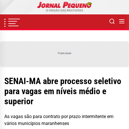
Skip
to
the
content
Publicidade
SENAI-MA abre processo seletivo
para vagas em níveis médio e
superior
As vagas são para contrato por prazo intermitente em
vários municípios maranhenses