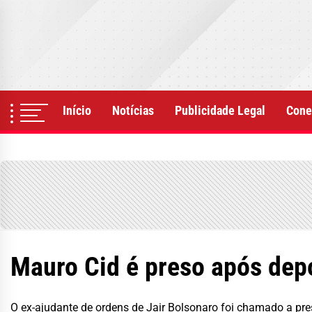
Skip
to
the
content
Início
Notícias
Publicidade Legal
Cone
Mauro Cid é preso após dep
O ex-ajudante de ordens de Jair Bolsonaro foi chamado a pres