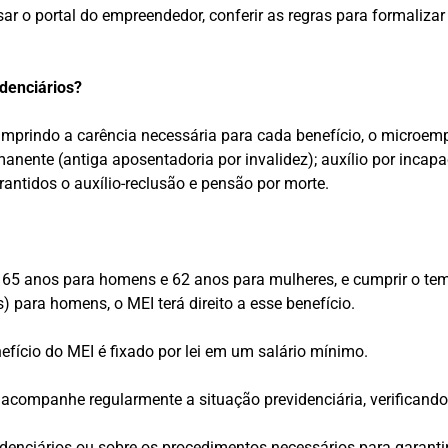
ar o portal do empreendedor, conferir as regras para formaliza
idenciários?
prindo a carência necessária para cada benefício, o microempr
nente (antiga aposentadoria por invalidez); auxílio por incapac
antidos o auxílio-reclusão e pensão por morte.
 65 anos para homens e 62 anos para mulheres, e cumprir o te
 para homens, o MEI terá direito a esse benefício.
efício do MEI é fixado por lei em um salário mínimo.
ompanhe regularmente a situação previdenciária, verificando s
idenciários ou sobre os procedimentos necessários para garanti