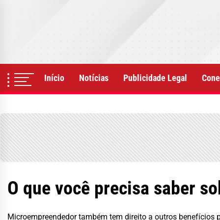
Skip
to
the
content
Início
Notícias
Publicidade Legal
Cone
O que você precisa saber so
Microempreendedor também tem direito a outros benefícios p