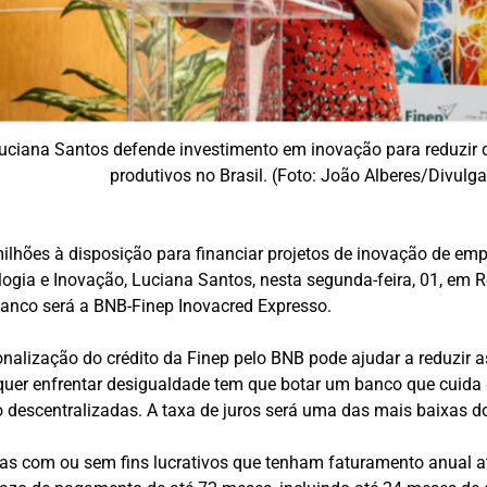
Luciana Santos defende investimento em inovação para reduzir d
produtivos no Brasil. (Foto: João Alberes/Divulg
hões à disposição para financiar projetos de inovação de empr
ogia e Inovação, Luciana Santos, nesta segunda-feira, 01, em R
o Banco será a BNB-Finep Inovacred Expresso.
onalização do crédito da Finep pelo BNB pode ajudar a reduzir 
ê quer enfrentar desigualdade tem que botar um banco que cuida 
o descentralizadas. A taxa de juros será uma das mais baixas do 
das com ou sem fins lucrativos que tenham faturamento anual