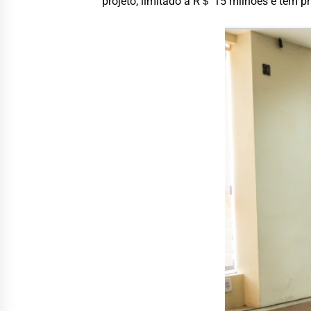
projeto, limitado a R＄ 15 milhões e tem p