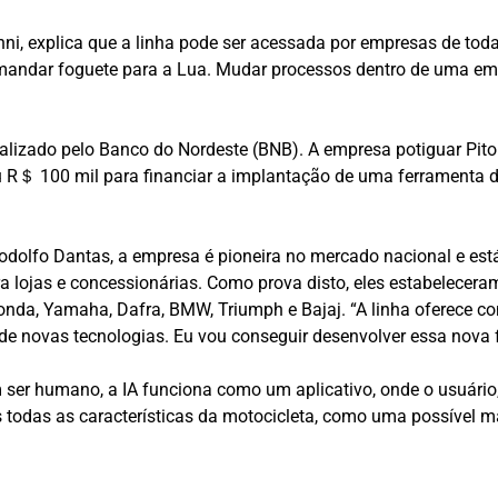
anni, explica que a linha pode ser acessada por empresas de tod
 mandar foguete para a Lua. Mudar processos dentro de uma em
nalizado pelo Banco do Nordeste (BNB). A empresa potiguar Pit
 R＄ 100 mil para financiar a implantação de uma ferramenta de In
odolfo Dantas, a empresa é pioneira no mercado nacional e est
ra lojas e concessionárias. Como prova disto, eles estabelece
da, Yamaha, Dafra, BMW, Triumph e Bajaj. “A linha oferece co
 de novas tecnologias. Eu vou conseguir desenvolver essa nova 
er humano, a IA funciona como um aplicativo, onde o usuário, 
s todas as características da motocicleta, como uma possível m