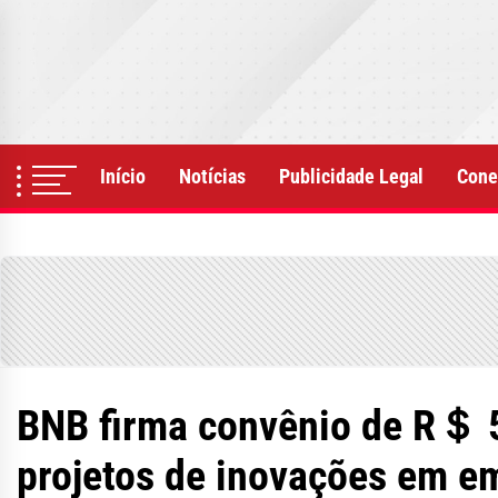
Skip
to
the
content
Início
Notícias
Publicidade Legal
Cone
BNB firma convênio de R＄ 5
projetos de inovações em e