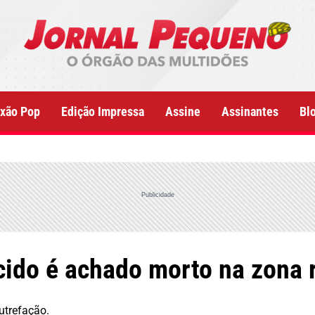
xão Pop
Edição Impressa
Assine
Assinantes
Bl
Publicidade
ido é achado morto na zona r
utrefação.