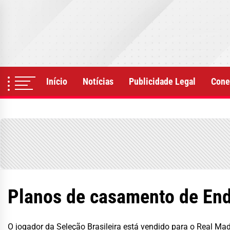
Skip
to
the
content
Início
Notícias
Publicidade Legal
Cone
Planos de casamento de End
O jogador da Seleção Brasileira está vendido para o Real M