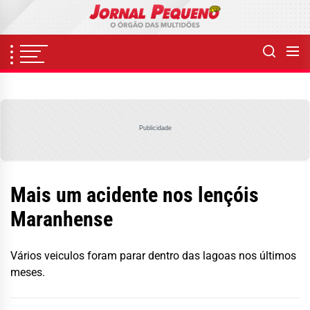
Skip
to
the
content
Publicidade
Mais um acidente nos lençóis
Maranhense
Vários veiculos foram parar dentro das lagoas nos últimos
meses.