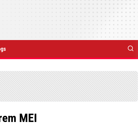
ogs
arem MEI