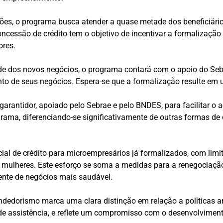
ões, o programa busca atender a quase metade dos beneficiár
ncessão de crédito tem o objetivo de incentivar a formalizaçã
ores.
dade dos novos negócios, o programa contará com o apoio do S
nto de seus negócios. Espera-se que a formalização resulte 
arantidor, apoiado pelo Sebrae e pelo BNDES, para facilitar o 
ograma, diferenciando-se significativamente de outras formas d
cial de crédito para microempresários já formalizados, com lim
mulheres. Este esforço se soma a medidas para a renegociação 
ente de negócios mais saudável.
dedorismo marca uma clara distinção em relação a políticas an
de assistência, e reflete um compromisso com o desenvolviment