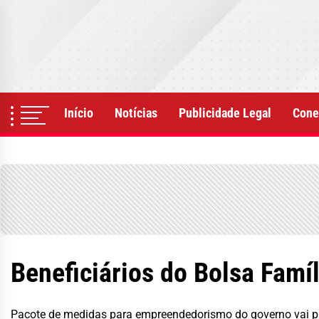
Skip
to
the
content
Início
Notícias
Publicidade Legal
Cone
Beneficiários do Bolsa Famíl
Pacote de medidas para empreendedorismo do governo vai pr