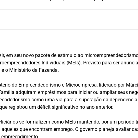
uzir, em seu novo pacote de estímulo ao microempreendedorismo,
roempreendedores Individuais (MEIs). Previsto para ser anunc
l e o Ministério da Fazenda.
istério do Empreendedorismo e Microempresa, liderado por Márci
 Família adquiram empréstimos para iniciar ou ampliar seus neg
eendedorismo como uma via para a superação da dependência d
ue registrou um déficit significativo no ano anterior.
iciários se formalizem como MEIs mantendo, por um período tran
aqueles que encontram emprego. O governo planeja avaliar cas
eu empreendimento.