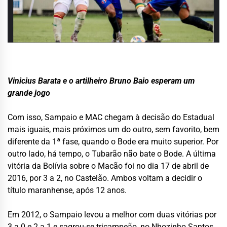
Vinicius Barata e o artilheiro Bruno Baio esperam um
grande jogo
Com isso, Sampaio e MAC chegam à decisão do Estadual
mais iguais, mais próximos um do outro, sem favorito, bem
diferente da 1ª fase, quando o Bode era muito superior. Por
outro lado, há tempo, o Tubarão não bate o Bode. A última
vitória da Bolívia sobre o Macão foi no dia 17 de abril de
2016, por 3 a 2, no Castelão. Ambos voltam a decidir o
título maranhense, após 12 anos.
Em 2012, o Sampaio levou a melhor com duas vitórias por
3 a 0 e 2 a 1 e sagrou-se tricampeão, no Nhozinho Santos