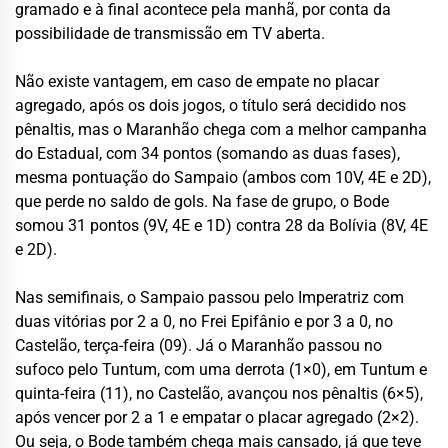
gramado e à final acontece pela manhã, por conta da
possibilidade de transmissão em TV aberta.
Não existe vantagem, em caso de empate no placar
agregado, após os dois jogos, o título será decidido nos
pênaltis, mas o Maranhão chega com a melhor campanha
do Estadual, com 34 pontos (somando as duas fases),
mesma pontuação do Sampaio (ambos com 10V, 4E e 2D),
que perde no saldo de gols. Na fase de grupo, o Bode
somou 31 pontos (9V, 4E e 1D) contra 28 da Bolívia (8V, 4E
e 2D).
Nas semifinais, o Sampaio passou pelo Imperatriz com
duas vitórias por 2 a 0, no Frei Epifânio e por 3 a 0, no
Castelão, terça-feira (09). Já o Maranhão passou no
sufoco pelo Tuntum, com uma derrota (1×0), em Tuntum e
quinta-feira (11), no Castelão, avançou nos pênaltis (6×5),
após vencer por 2 a 1 e empatar o placar agregado (2×2).
Ou seja, o Bode també
m
chega mais cansado, já que teve