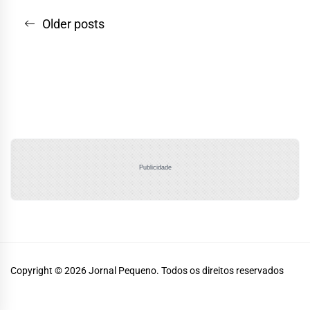
Navegação
Older posts
por
posts
Publicidade
Copyright © 2026
Jornal Pequeno.
Todos os direitos reservados