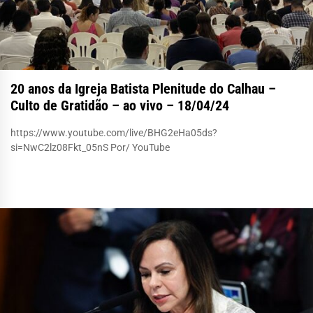
20 anos da Igreja Batista Plenitude do Calhau –
Culto de Gratidão – ao vivo – 18/04/24
https://www.youtube.com/live/BHG2eHa05ds?
si=NwC2lz08Fkt_05nS Por/ YouTube