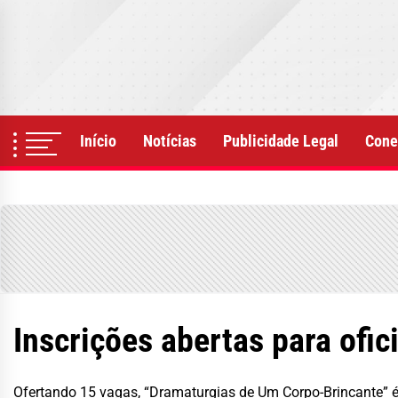
Skip
to
the
content
Início
Notícias
Publicidade Legal
Cone
Inscrições abertas para ofic
Ofertando 15 vagas, “Dramaturgias de Um Corpo-Brincante” é