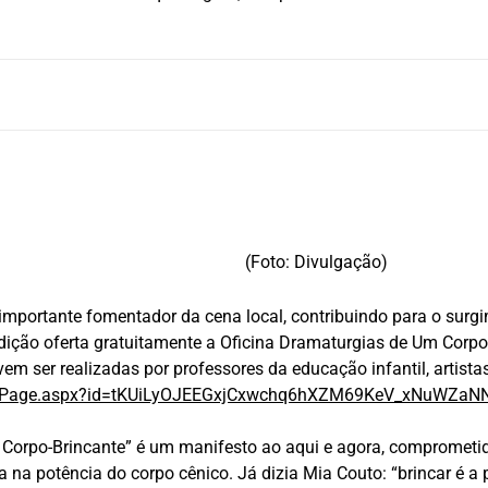
(Foto: Divulgação)
importante fomentador da cena local, contribuindo para o surg
edição oferta gratuitamente a Oficina Dramaturgias de Um Corpo
vem ser realizadas por professores da educação infantil, artista
ponsePage.aspx?id=tKUiLyOJEEGxjCxwchq6hXZM69KeV_xNu
Corpo-Brincante” é um manifesto ao aqui e agora, comprometido
 na potência do corpo cênico. Já dizia Mia Couto: “brincar é a 