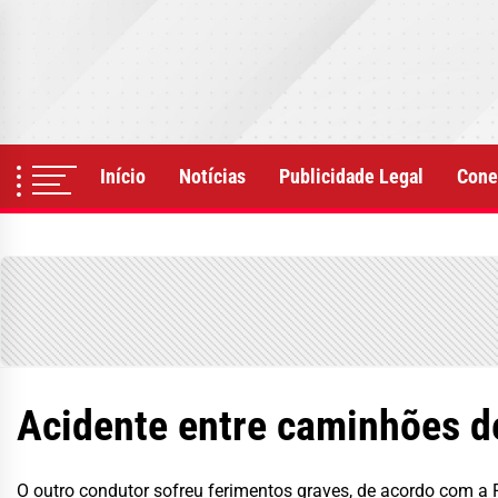
Skip
to
the
content
Início
Notícias
Publicidade Legal
Cone
Acidente entre caminhões d
O outro condutor sofreu ferimentos graves, de acordo com a P