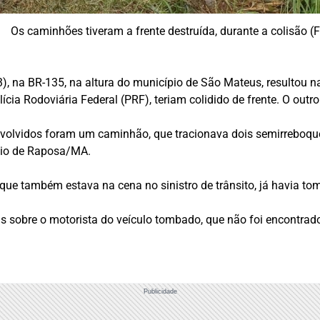
Os caminhões tiveram a frente destruída, durante a colisão (
(3), na BR-135, na altura do município de São Mateus, resultou
ícia Rodoviária Federal (PRF), teriam colidido de frente. O outr
nvolvidos foram um caminhão, que tracionava dois semirreboque
pio de Raposa/MA.
que também estava na cena no sinistro de trânsito, já havia t
 sobre o motorista do veículo tombado, que não foi encontrado
Publicidade