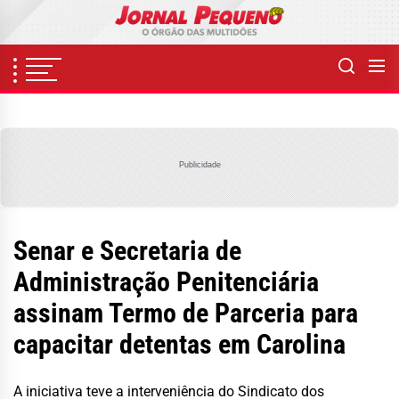
Skip
to
the
content
Publicidade
Senar e Secretaria de
Administração Penitenciária
assinam Termo de Parceria para
capacitar detentas em Carolina
A iniciativa teve a interveniência do Sindicato dos