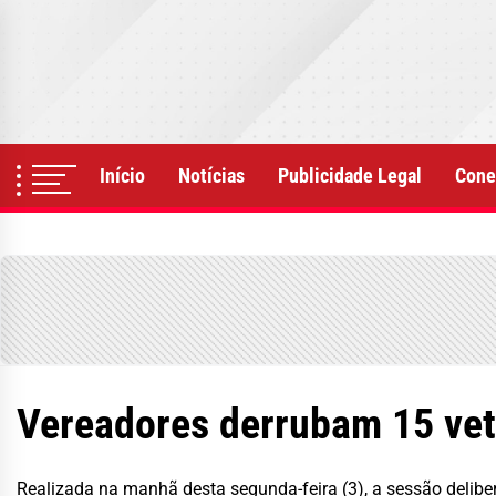
Skip
to
the
content
Início
Notícias
Publicidade Legal
Cone
Vereadores derrubam 15 vet
Realizada na manhã desta segunda-feira (3), a sessão delibero