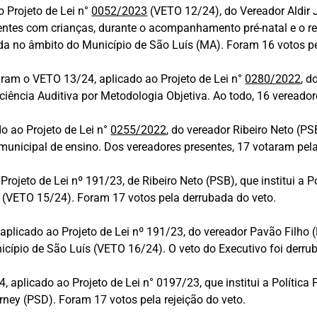
 Projeto de Lei n°
0052/2023
(VETO 12/24), do Vereador Aldir J
dentes com crianças, durante o acompanhamento pré-natal e o r
no âmbito do Município de São Luís (MA). Foram 16 votos pel
ram o VETO 13/24, aplicado ao Projeto de Lei n°
0280/2022
, d
iência Auditiva por Metodologia Objetiva. Ao todo, 16 vereador
o ao Projeto de Lei n°
0255/2022
, do vereador Ribeiro Neto (PS
unicipal de ensino. Dos vereadores presentes, 17 votaram pela 
ojeto de Lei nº 191/23, de Ribeiro Neto (PSB), que institui a 
o (VETO 15/24). Foram 17 votos pela derrubada do veto.
o aplicado ao Projeto de Lei nº 191/23, do vereador Pavão Filho
icípio de São Luís (VETO 16/24). O veto do Executivo foi derru
, aplicado ao Projeto de Lei n° 0197/23, que institui a Política
rney (PSD). Foram 17 votos pela rejeição do veto.