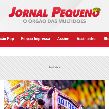
xão Pop
Edição Impressa
Assine
Assinantes
Bl
Publicidade