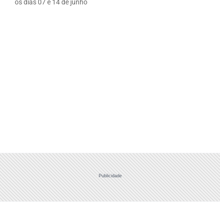
os dias 07 e 14 de junho
Publicidade