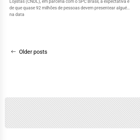
Lojistas (CNDL), em parceria com o SPC Brasil, a expectativa é
de que quase 92 milhões de pessoas devem presentear alguém
na data
Navegação
Older posts
por
posts