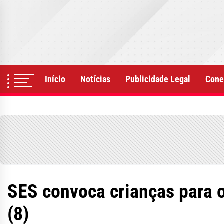
Skip
to
the
content
Início
Notícias
Publicidade Legal
Cone
SES convoca crianças para o
(8)