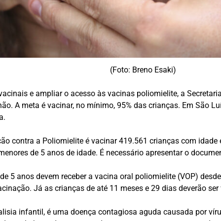
(Foto: Breno Esaki)
acinais e ampliar o acesso às vacinas poliomielite, a Secretar
ão. A meta é vacinar, no mínimo, 95% das crianças. Em São Luí
a.
 contra a Poliomielite é vacinar 419.561 crianças com idade 
enores de 5 anos de idade. É necessário apresentar o documento
e 5 anos devem receber a vacina oral poliomielite (VOP) desde
acinação. Já as crianças de até 11 meses e 29 dias deverão ser 
isia infantil, é uma doença contagiosa aguda causada por vírus