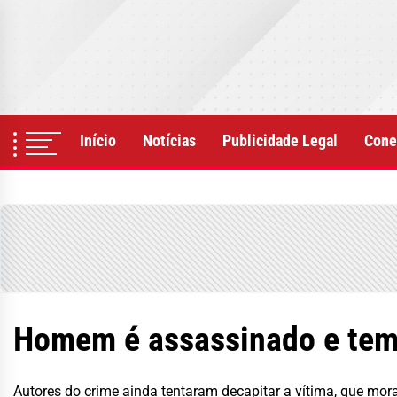
Skip
to
the
content
Início
Notícias
Publicidade Legal
Cone
Homem é assassinado e tem
Autores do crime ainda tentaram decapitar a vítima, que mor