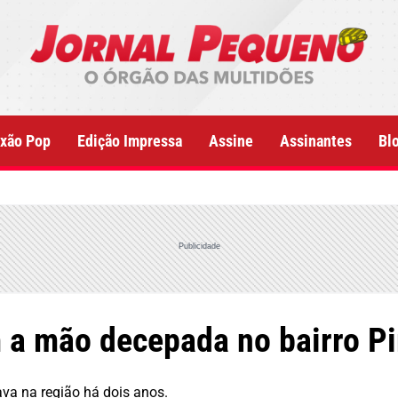
xão Pop
Edição Impressa
Assine
Assinantes
Bl
Publicidade
 a mão decepada no bairro P
ava na região há dois anos.