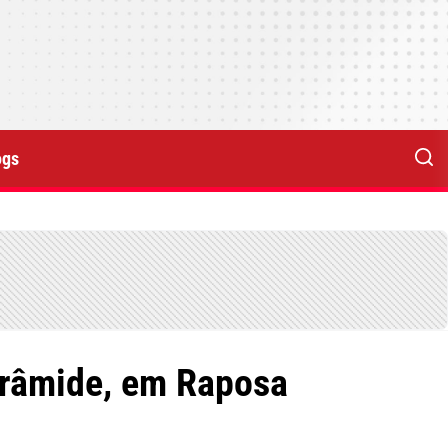
ogs
irâmide, em Raposa