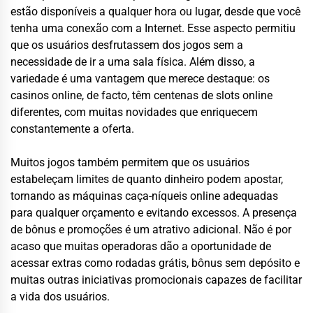
estão disponíveis a qualquer hora ou lugar, desde que você
tenha uma conexão com a Internet. Esse aspecto permitiu
que os usuários desfrutassem dos jogos sem a
necessidade de ir a uma sala física. Além disso, a
variedade é uma vantagem que merece destaque: os
casinos online, de facto, têm centenas de slots online
diferentes, com muitas novidades que enriquecem
constantemente a oferta.
Muitos jogos também permitem que os usuários
estabeleçam limites de quanto dinheiro podem apostar,
tornando as máquinas caça-níqueis online adequadas
para qualquer orçamento e evitando excessos. A presença
de bônus e promoções é um atrativo adicional. Não é por
acaso que muitas operadoras dão a oportunidade de
acessar extras como rodadas grátis, bônus sem depósito e
muitas outras iniciativas promocionais capazes de facilitar
a vida dos usuários.