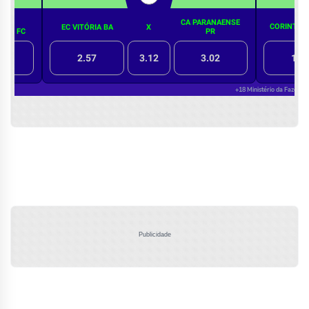
Publicidade