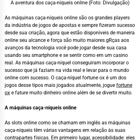
A aventura dos caça-níqueis online (Foto: Divulgação)
As máquinas caça-níqueis online são os grandes players
da indústria de jogos de apostas e sempre fizeram sucesso
desde sua criação, agora que estão disponíveis de maneira
online seu alcance e força são muito maiores.gRças aos
avanços da tecnologia você pode jogar desde sua casa
usando seu smartphone e se sentir como em um casino
real. As máquinas caça-níquel conseguiram incorporar o
sucesso que já faziam na vida real e levar para o mundo
online com sucesso. O caça-níquel fortune ox é um dos
jogos desse tipos mais jogados atualmente, jogue
fortune
ox
e fature muito dinheiro online além de se divertir muito.
A máquinas caça-níqueis online
As slots online como se chamam em inglês as máquinas
caça-níqueis têm várias vantagens em relação às suas
contrapartes físicas. Em primeiro lugar, acessibilidade: eles