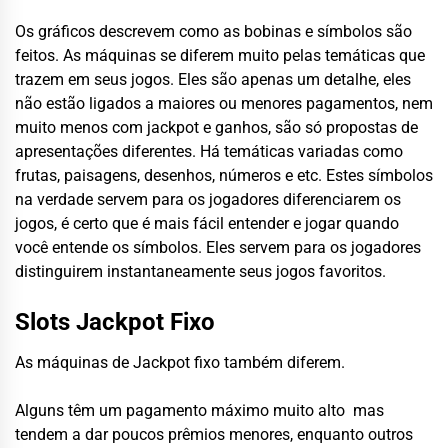
Os gráficos descrevem como as bobinas e símbolos são
feitos. As máquinas se diferem muito pelas temáticas que
trazem em seus jogos. Eles são apenas um detalhe, eles
não estão ligados a maiores ou menores pagamentos, nem
muito menos com jackpot e ganhos, são só propostas de
apresentações diferentes. Há temáticas variadas como
frutas, paisagens, desenhos, números e etc. Estes símbolos
na verdade servem para os jogadores diferenciarem os
jogos, é certo que é mais fácil entender e jogar quando
você entende os símbolos. Eles servem para os jogadores
distinguirem instantaneamente seus jogos favoritos.
Slots Jackpot Fixo
As máquinas de Jackpot fixo também diferem.
Alguns têm um pagamento máximo muito alto mas
tendem a dar poucos prêmios menores, enquanto outros