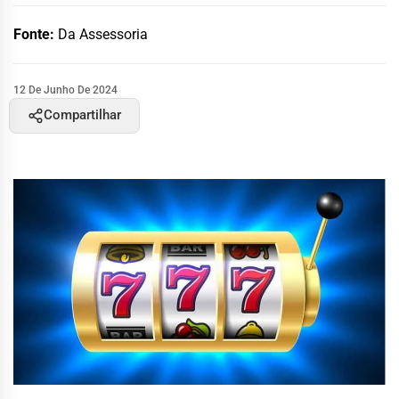
Fonte:
Da Assessoria
12 De Junho De 2024
Compartilhar