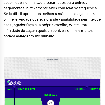
caça-níqueis online são programados para entregar
pagamentos relativamente altos com relativa frequência.
Seria difícil apontar as melhores máquinas caça-níqueis
online: é verdade que sua grande variabilidade permite que
cada jogador faça sua própria escolha, existe uma
infinidade de caça-níqueis disponíveis online e muitos
podem entregar muito dinheiro.
Publicidade