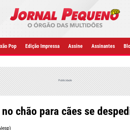
xão Pop
Edição Impressa
Assine
Assinantes
Bl
Publicidade
 no chão para cães se despe
Alesp)