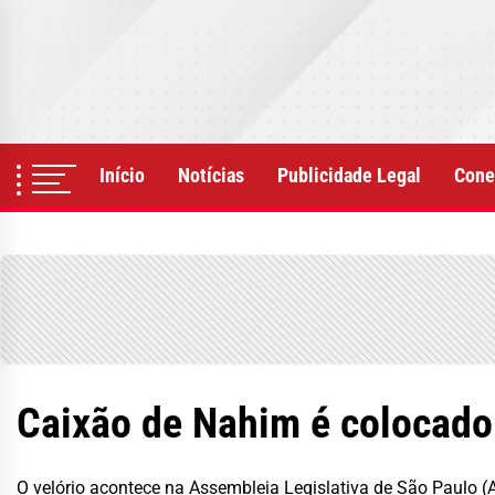
Skip
to
the
content
Início
Notícias
Publicidade Legal
Cone
Caixão de Nahim é colocado
O velório acontece na Assembleia Legislativa de São Paulo (