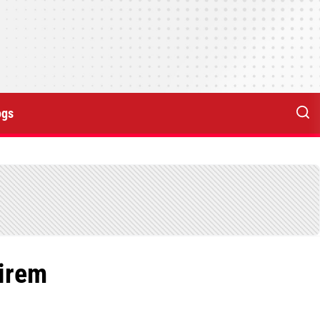
ogs
direm