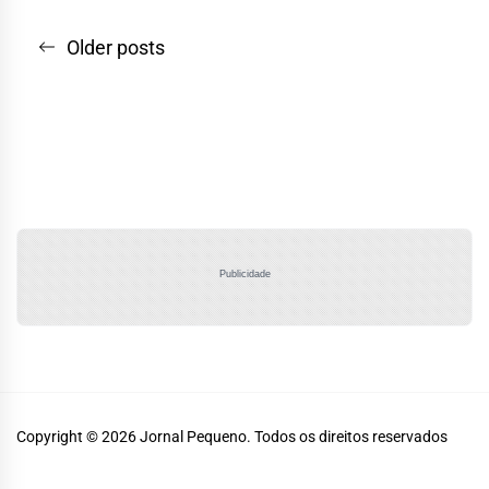
Navegação
Older posts
por
posts
Publicidade
Copyright © 2026
Jornal Pequeno.
Todos os direitos reservados