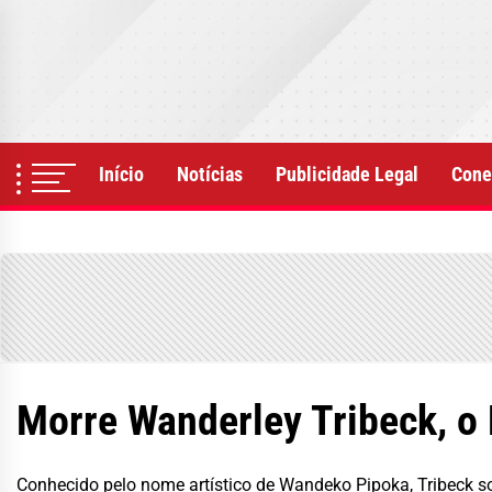
Skip
to
the
content
Início
Notícias
Publicidade Legal
Cone
Morre Wanderley Tribeck, o 
Conhecido pelo nome artístico de Wandeko Pipoka, Tribeck s