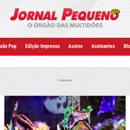
xão Pop
Edição Impressa
Assine
Assinantes
Bl
Publicidade