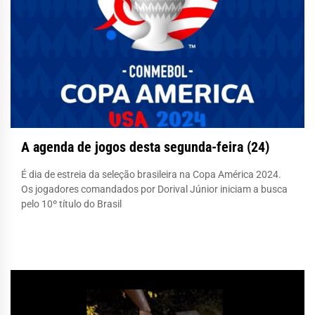
A agenda de jogos desta segunda-feira (24)
É dia de estreia da seleção brasileira na Copa América 2024.
Os jogadores comandados por Dorival Júnior iniciam a busca
pelo 10º título do Brasil