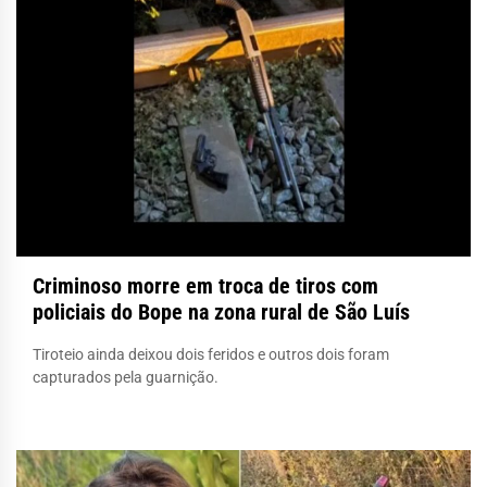
Criminoso morre em troca de tiros com
policiais do Bope na zona rural de São Luís
Tiroteio ainda deixou dois feridos e outros dois foram
capturados pela guarnição.