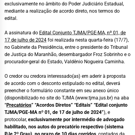
exclusivamente no âmbito do Poder Judiciário Estadual,
mediante a realização de acordo direto, nos termos do
edital.
A assinatura do
Edital Conjunto TJMA/PGE-MA, nº 01, de
17 de julho de 2024
foi realizada nesta quarta-feira (17/7),
no Gabinete da Presidência, entre o presidente do Tribunal
de Justiça do Maranhão, desembargador Froz Sobrinho e o
procurador-geral do Estado, Valdênio Nogueira Caminha.
O credor ou credora interessado(as) em aderir à proposta
de acordo com o desconto estipulado no edital, deverá
preencher o formulário constante em seu anexo único
(disponibilizado no site do TJMA (www.tjma.jus.br) na aba
“
Precatórios
” “Acordos Diretos” “Editais” “Edital conjunto
TJMA/PGE-MA nº 01, de 17 de julho de 2024”
), e
protocolar,
exclusivamente por intermédio de advogado
habilitado, nos autos do precatório respectivo (sistema
PJe 2º Grau), no prazo de 10 dias corridos
, contados da