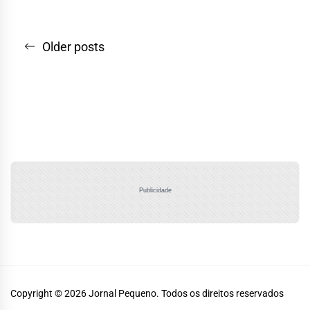
Navegação
Older posts
por
posts
Publicidade
Copyright © 2026
Jornal Pequeno.
Todos os direitos reservados