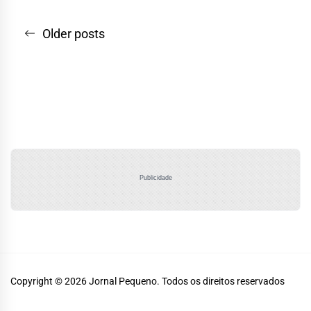
Navegação
Older posts
por
posts
Publicidade
Copyright © 2026
Jornal Pequeno.
Todos os direitos reservados