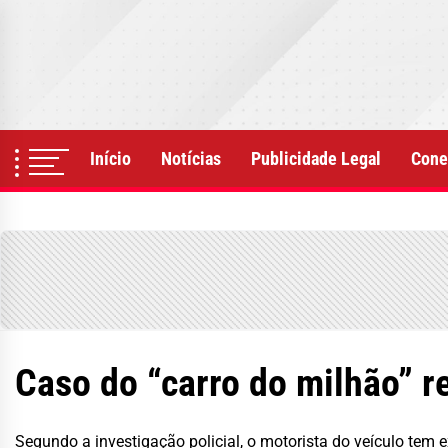
Skip
to
the
content
Início
Notícias
Publicidade Legal
Cone
Caso do “carro do milhão” r
Segundo a investigação policial, o motorista do veículo tem e