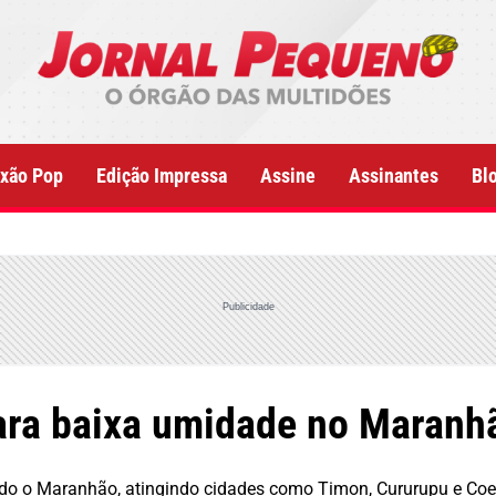
xão Pop
Edição Impressa
Assine
Assinantes
Bl
Publicidade
para baixa umidade no Maranh
odo o Maranhão, atingindo cidades como Timon, Cururupu e Coe