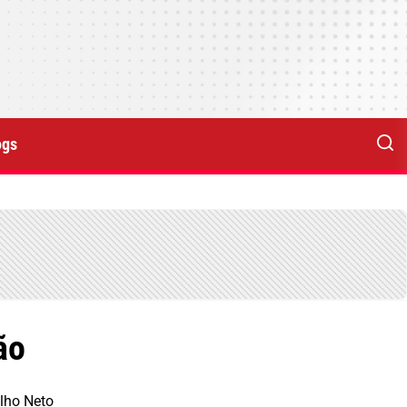
ogs
ão
lho Neto