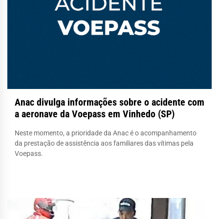
Anac divulga informações sobre o acidente com
a aeronave da Voepass em Vinhedo (SP)
Neste momento, a prioridade da Anac é o acompanhamento
da prestação de assistência aos familiares das vítimas pela
Voepass.