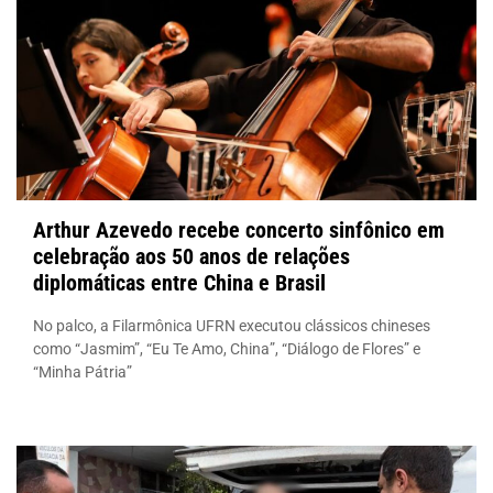
Arthur Azevedo recebe concerto sinfônico em
celebração aos 50 anos de relações
diplomáticas entre China e Brasil
No palco, a Filarmônica UFRN executou clássicos chineses
como “Jasmim”, “Eu Te Amo, China”, “Diálogo de Flores” e
“Minha Pátria”