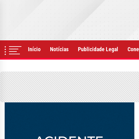
Skip
to
the
content
Início
Notícias
Publicidade Legal
Cone