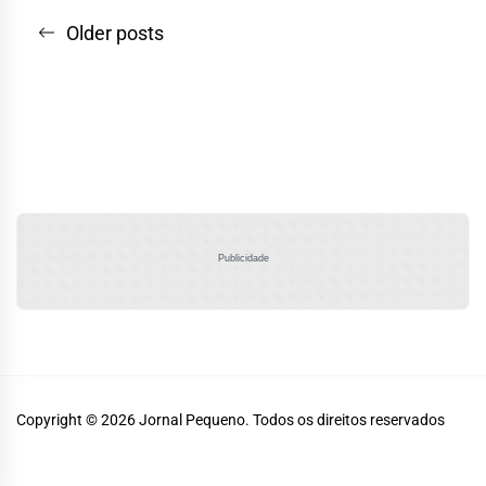
Navegação
Older posts
por
posts
Publicidade
Copyright © 2026
Jornal Pequeno.
Todos os direitos reservados