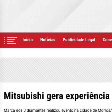
Skip
to
the
content
Início
Notícias
Publicidade Legal
Cone
Mitsubishi gera experiência
Marca dos 3 diamantes realizou evento na cidade de Morros/