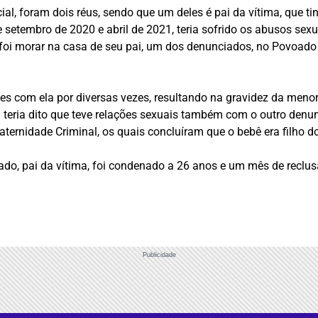
al, foram dois réus, sendo que um deles é pai da vítima, que ti
e setembro de 2020 e abril de 2021, teria sofrido os abusos se
foi morar na casa de seu pai, um dos denunciados, no Povoado
es com ela por diversas vezes, resultando na gravidez da menor
ma teria dito que teve relações sexuais também com o outro den
ternidade Criminal, os quais concluíram que o bebê era filho do
iado, pai da vítima, foi condenado a 26 anos e um mês de recl
Publicidade