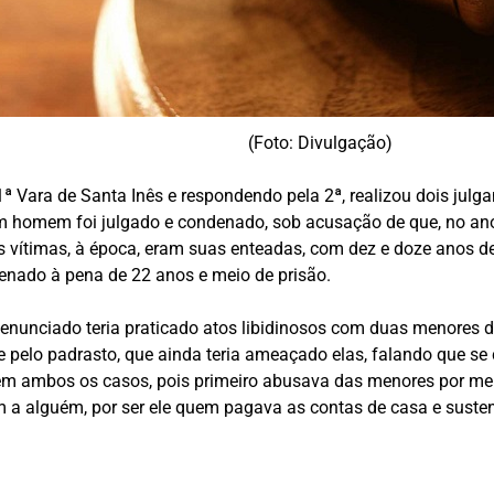
(Foto: Divulgação)
 da 1ª Vara de Santa Inês e respondendo pela 2ª, realizou dois j
um homem foi julgado e condenado, sob acusação de que, no ano 
 vítimas, à época, eram suas enteadas, com dez e doze anos de i
ndenado à pena de 22 anos e meio de prisão.
 denunciado teria praticado atos libidinosos com duas menores 
pelo padrasto, que ainda teria ameaçado elas, falando que se
em ambos os casos, pois primeiro abusava das menores por meio
a alguém, por ser ele quem pagava as contas de casa e sustent