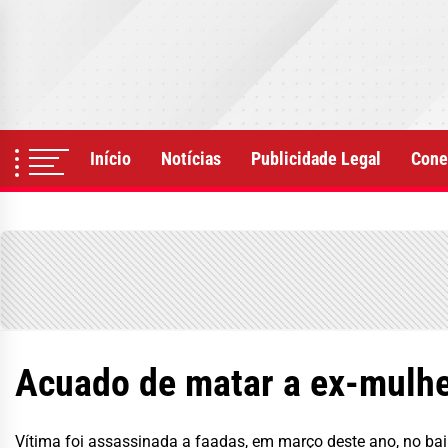
Skip
to
the
content
Início
Notícias
Publicidade Legal
Cone
Acuado de matar a ex-mulhe
Vítima foi assassinada a faadas, em março deste ano, no bai