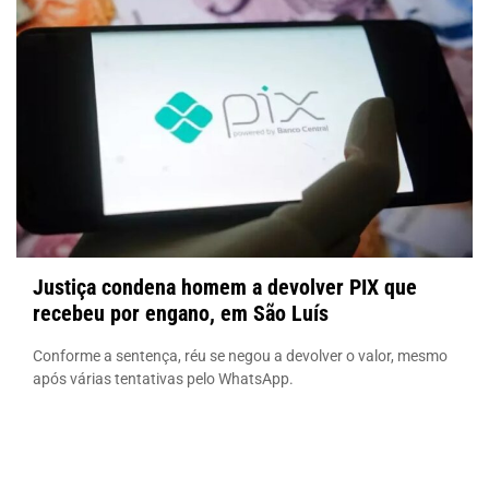
Justiça condena homem a devolver PIX que
recebeu por engano, em São Luís
Conforme a sentença, réu se negou a devolver o valor, mesmo
após várias tentativas pelo WhatsApp.