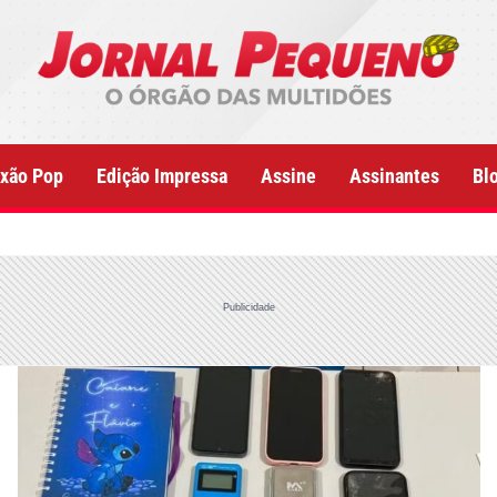
xão Pop
Edição Impressa
Assine
Assinantes
Bl
Publicidade