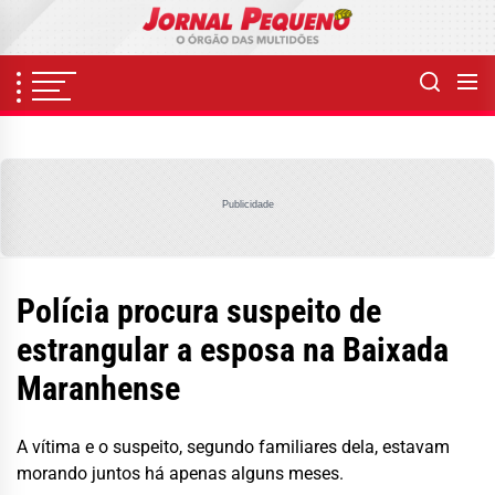
Skip
to
the
content
Publicidade
Polícia procura suspeito de
estrangular a esposa na Baixada
Maranhense
A vítima e o suspeito, segundo familiares dela, estavam
morando juntos há apenas alguns meses.