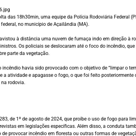
or volta das 18h30min, uma equipe da Polícia Rodoviária Federa
federal, no município de Açailândia (MA).
 avistou à distância uma nuvem de fumaça indo em direção à rod
inistros. Os policiais se deslocaram até o foco do incêndio, que
re parte da vegetação.
ncêndio havia sido provocado com o objetivo de “limpar o terren
se a atividade e apagasse o fogo, o que foi feito posteriorment
 na rodovia.
.283, de 1º de agosto de 2024, que proíbe o uso de fogo para 
evistas em legislações específicas. Além disso, a conduta també
o de provocar incêndio em floresta ou outras formas de vegetaç