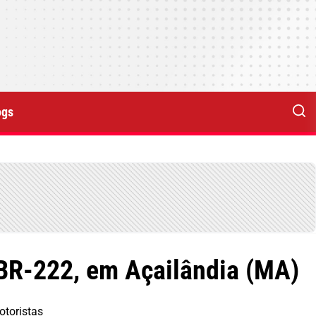
ogs
BR-222, em Açailândia (MA)
otoristas