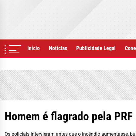
Skip
to
the
content
Início
Notícias
Publicidade Legal
Cone
Homem é flagrado pela PRF 
Os policiais intervieram antes que o incêndio aumentasse, b