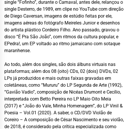
single “Fofinho”, durante o Carnaval, antes dele, relançou o
single Desterro, de 1989, em clipe no YouTube com direção
de Diego Caversan, imagens de estúdio feitas por ele,
imagens aéreas do fotógrafo Meireles Junior e desenhos
do artista plástico Cordeiro Filho. Ano passado, gravou o
disco “É Pra São João”, com ritmos da cultura popular, e
EPedra!, um EP voltado ao ritmo jamaicano com sotaque
maranhense.
Ao todo, além dos singles, são dois álbuns virtuais nas
plataformas; além dos 08 (oito) CDs, 02 (dois) DVDs, 02
LPs já produzidos e mais outras faixas gravadas em
coletâneas, como “Mururu” do LP Segunda de Arte (1992),
“Gavião Vadio”, composição de Nicéas Drumont e Cecílio,
interpretada com Betto Pereira no LP Maio Oito Meia
(2017) e “João do Vale, Minha Homenagem”, do LP Vinil &
Poesia – Vol.01 (2020). A saber, o CD/DVD Violão de
Coreiro – A composição de César Nascimento e seu violão,
de 2018, é considerado pela crítica especializada como