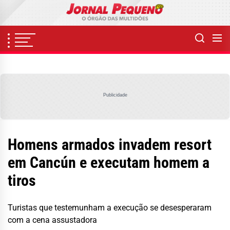
Skip
to
the
content
Publicidade
Homens armados invadem resort
em Cancún e executam homem a
tiros
Turistas que testemunham a execução se desesperaram
com a cena assustadora