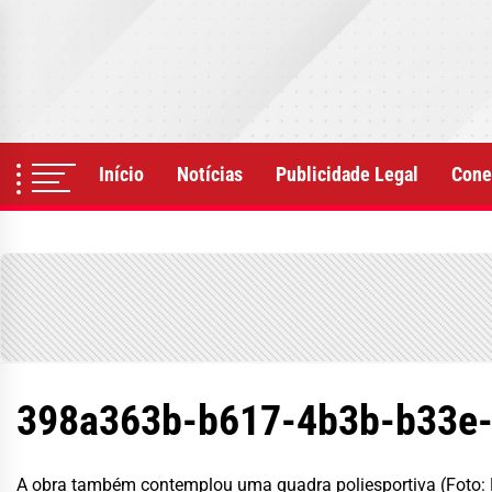
Skip
to
the
content
Início
Notícias
Publicidade Legal
Cone
398a363b-b617-4b3b-b33e
A obra também contemplou uma quadra poliesportiva (Foto: