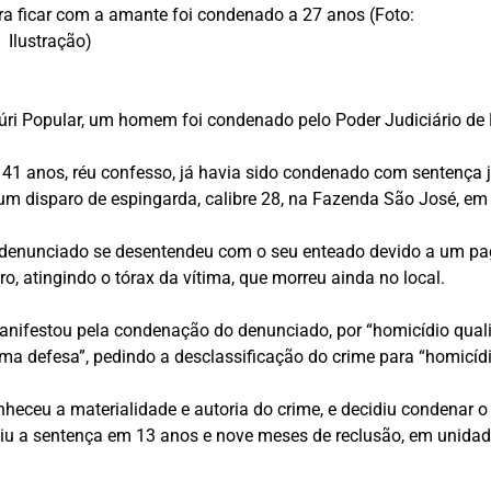
 ficar com a amante foi condenado a 27 anos (Foto:
Ilustração)
Júri Popular, um homem foi condenado pelo Poder Judiciário de 
, 41 anos, réu confesso, já havia sido condenado com sentença j
 disparo de espingarda, calibre 28, na Fazenda São José, em 
 o denunciado se desentendeu com o seu enteado devido a um p
ro, atingindo o tórax da vítima, que morreu ainda no local.
nifestou pela condenação do denunciado, por “homicídio qualif
ima defesa”, pedindo a desclassificação do crime para “homicíd
nheceu a materialidade e autoria do crime, e decidiu condenar 
niu a sentença em 13 anos e nove meses de reclusão, em unidade