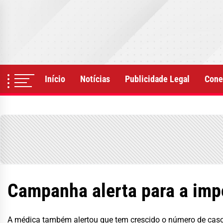
Skip
to
the
content
Início
Notícias
Publicidade Legal
Cone
Campanha alerta para a imp
A médica também alertou que tem crescido o número de cas