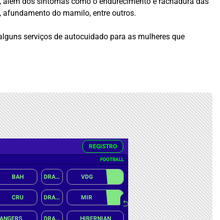
ça, além dos sintomas como o endurecimento e rachadura das
s, afundamento do mamilo, entre outros.
 alguns serviços de autocuidado para as mulheres que