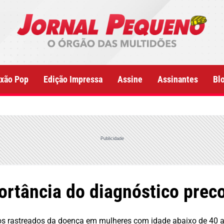
xão Pop
Edição Impressa
Assine
Assinantes
Bl
Publicidade
ortância do diagnóstico pre
os rastreados da doença em mulheres com idade abaixo de 40 