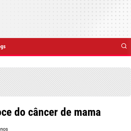
ogs
coce do câncer de mama
anos