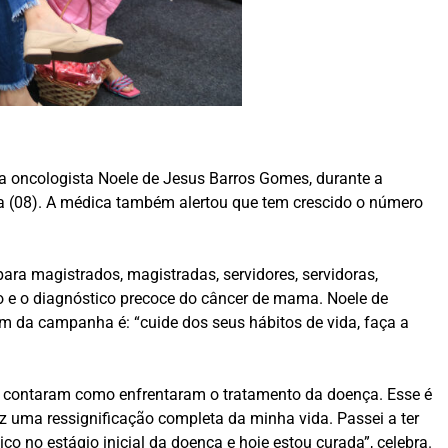
a oncologista Noele de Jesus Barros Gomes, durante a
ra (08). A médica também alertou que tem crescido o número
ra magistrados, magistradas, servidores, servidoras,
ão e o diagnóstico precoce do câncer de mama. Noele de
em da campanha é: “cuide dos seus hábitos de vida, faça a
 contaram como enfrentaram o tratamento da doença. Esse é
iz uma ressignificação completa da minha vida. Passei a ter
ico no estágio inicial da doença e hoje estou curada”, celebra.