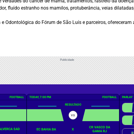
s e verdades do câncer de mama, tratamentos, rastreio da doen
or, fluído estranho nos mamilos, protuberância, veias dilatada
a e Odontológica do Fórum de São Luís e parceiros, ofereceram
Publicidade