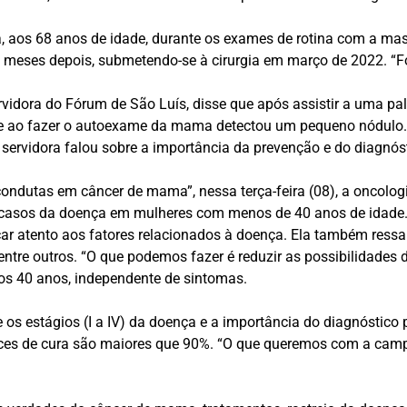
a, aos 68 anos de idade, durante os exames de rotina com a ma
s meses depois, submetendo-se à cirurgia em março de 2022. “Fo
rvidora do Fórum de São Luís, disse que após assistir a uma p
, e ao fazer o autoexame da mama detectou um pequeno nódulo. 
 servidora falou sobre a importância da prevenção e do diagnóst
ondutas em câncer de mama”, nessa terça-feira (08), a oncologis
 casos da doença em mulheres com menos de 40 anos de idade. 
icar atento aos fatores relacionados à doença. Ela também ressa
, entre outros. “O que podemos fazer é reduzir as possibilidade
dos 40 anos, independente de sintomas.
os estágios (I a IV) da doença e a importância do diagnóstico
ances de cura são maiores que 90%. “O que queremos com a cam