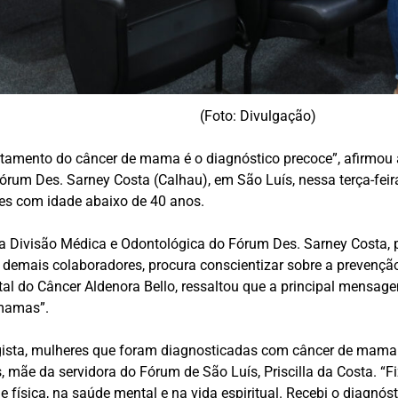
(Foto: Divulgação)
tamento do câncer de mama é o diagnóstico precoce”, afirmou 
rum Des. Sarney Costa (Calhau), em São Luís, nessa terça-fei
es com idade abaixo de 40 anos.
Divisão Médica e Odontológica do Fórum Des. Sarney Costa, pa
 e demais colaboradores, procura conscientizar sobre a prevenç
ital do Câncer Aldenora Bello, ressaltou que a principal mensag
mamas”.
gista, mulheres que foram diagnosticadas com câncer de mama
, mãe da servidora do Fórum de São Luís, Priscilla da Costa. “F
de física, na saúde mental e na vida espiritual. Recebi o diagnóst