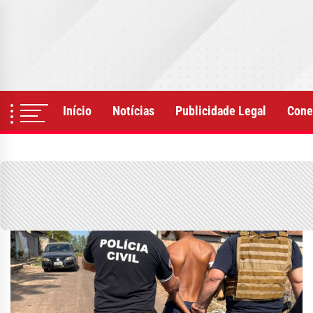
Skip
to
the
content
Início
Notícias
Publicidade Legal
Cone