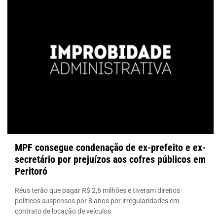
MPF consegue condenação de ex-prefeito e ex-
secretário por prejuízos aos cofres públicos em
Peritoró
Réus terão que pagar R$ 2,6 milhões e tiveram direitos
políticos suspensos por 8 anos por irregularidades em
contrato de locação de veículos