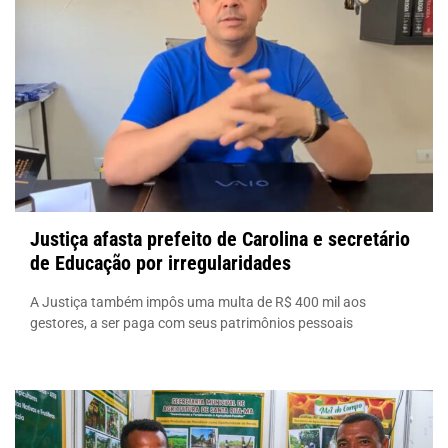
Justiça afasta prefeito de Carolina e secretário
de Educação por irregularidades
A Justiça também impôs uma multa de R$ 400 mil aos
gestores, a ser paga com seus patrimônios pessoais