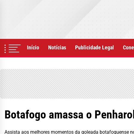
Skip
to
the
content
Início
Notícias
Publicidade Legal
Cone
Botafogo amassa o Penharol 
Assista aos melhores momentos da goleada botafoguense no 