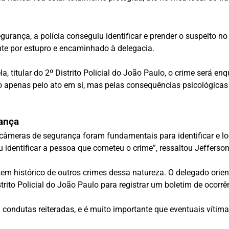
ança, a polícia conseguiu identificar e prender o suspeito no
ante por estupro e encaminhado à delegacia.
, titular do 2º Distrito Policial do João Paulo, o crime será en
ão apenas pelo ato em si, mas pelas consequências psicológica
ança
meras de segurança foram fundamentais para identificar e loca
u identificar a pessoa que cometeu o crime”, ressaltou Jefferson
r tem histórico de outros crimes dessa natureza. O delegado ori
rito Policial do João Paulo para registrar um boletim de ocorrê
m condutas reiteradas, e é muito importante que eventuais ví