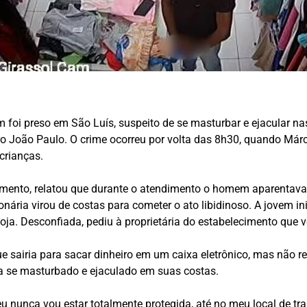
m foi preso em São Luís, suspeito de se masturbar e ejacular 
o João Paulo. O crime ocorreu por volta das 8h30, quando Márcio
crianças.
imento, relatou que durante o atendimento o homem aparentava 
ária virou de costas para cometer o ato libidinoso. A jovem in
loja. Desconfiada, pediu à proprietária do estabelecimento que 
 sairia para sacar dinheiro em um caixa eletrônico, mas não re
ia se masturbado e ejaculado em suas costas.
 nunca vou estar totalmente protegida, até no meu local de trab