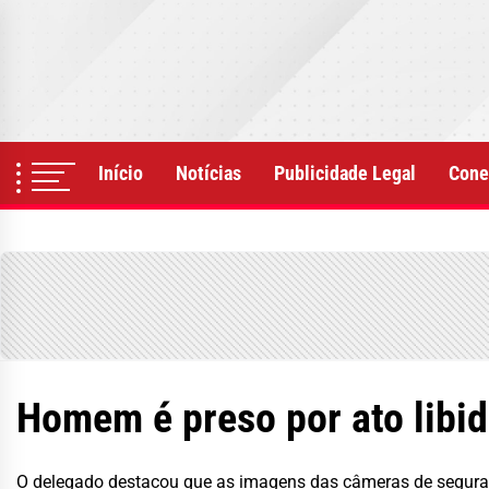
Skip
to
the
content
Início
Notícias
Publicidade Legal
Cone
Homem é preso por ato libid
O delegado destacou que as imagens das câmeras de seguranç