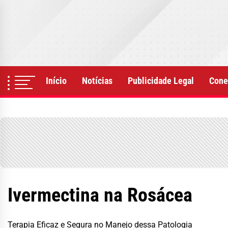
Skip
to
the
content
Início
Notícias
Publicidade Legal
Cone
Ivermectina na Rosácea
Terapia Eficaz e Segura no Manejo dessa Patologia