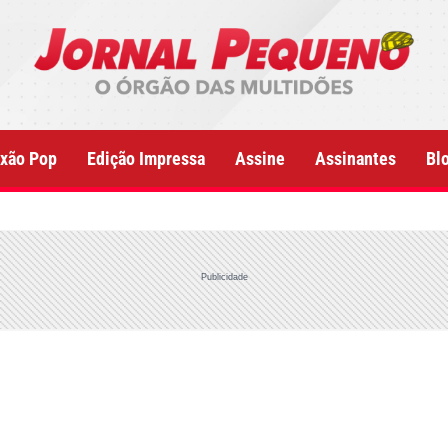
xão Pop
Edição Impressa
Assine
Assinantes
Bl
Publicidade