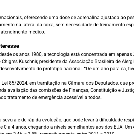
rnacionais, oferecendo uma dose de adrenalina ajustada ao pes
camento na lateral da coxa, sem necessidade de treinamento esp
o atendimento médico.
teresse
 desde os anos 1980, a tecnologia está concentrada em apenas 3
higres Kuschnir, presidente da Associação Brasileira de Alergi
 desenvolvimento do protótipo nacional. “De um ano para cá, t
e Lei 85/2024, em tramitação na Câmara dos Deputados, que pro
a avaliação das comissões de Finanças, Constituição e Justiça
ndo tratamento de emergência acessível a todos.
 severa e de rápida evolução, que pode levar à dificuldade respi
e 0 a 4 anos, chegando a níveis semelhantes aos dos EUA. Um es