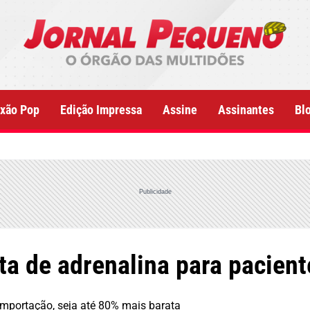
xão Pop
Edição Impressa
Assine
Assinantes
Bl
Publicidade
eta de adrenalina para pacien
 importação, seja até 80% mais barata