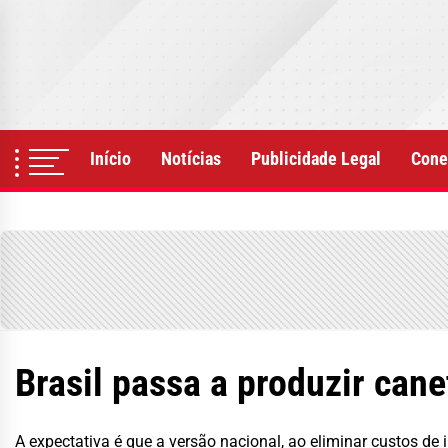
Skip
to
the
content
Início
Notícias
Publicidade Legal
Cone
Brasil passa a produzir can
A expectativa é que a versão nacional, ao eliminar custos de