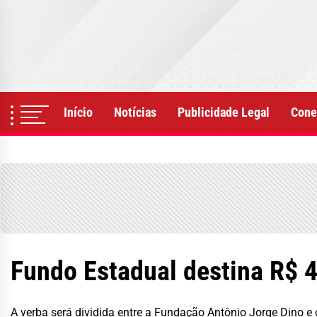
Skip
to
the
content
Início
Notícias
Publicidade Legal
Cone
Fundo Estadual destina R$ 
A verba será dividida entre a Fundação Antônio Jorge Dino e 