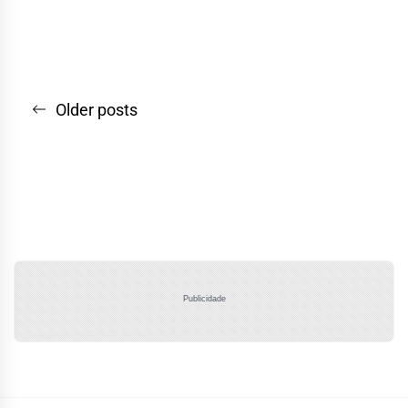
Navegação
Older posts
por
posts
Publicidade