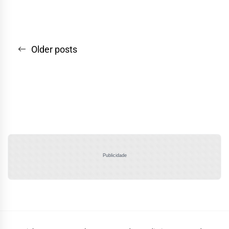
Navegação
Older posts
por
posts
Publicidade