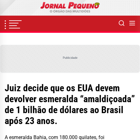
Skip
to
the
content
Publicidade
Juiz decide que os EUA devem
devolver esmeralda “amaldiçoada”
de 1 bilhão de dólares ao Brasil
após 23 anos.
A esmeralda Bahia, com 180.000 quilates, foi